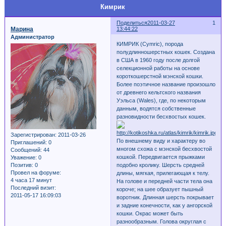
Кимрик
Поделиться
2011-03-27
1
Марина
13:44:22
Администратор
КИМРИК (Cymric), порода
полудлинношерстных кошек. Создана
в США в 1960 году после долгой
селекционной работы на основе
короткошерстной мэнской кошки.
Более поэтичное название произошло
от древнего кельтского названия
Уэльса (Wales), где, по некоторым
данным, водятся собственные
разновидности бесхвостых кошек.
Зарегистрирован
: 2011-03-26
По внешнему виду и характеру во
Приглашений:
0
многом схожа с мэнской бесхвостой
Сообщений:
44
кошкой. Передвигается прыжками
Уважение:
0
Позитив:
0
подобно кролику. Шерсть средней
Провел на форуме:
длины, мягкая, прилегающая к телу.
4 часа 17 минут
На голове и передней части тела она
Последний визит:
короче; на шее образует пышный
2011-05-17 16:09:03
воротник. Длинная шерсть покрывает
и задние конечности, как у ангорской
кошки. Окрас может быть
разнообразным. Голова округлая с