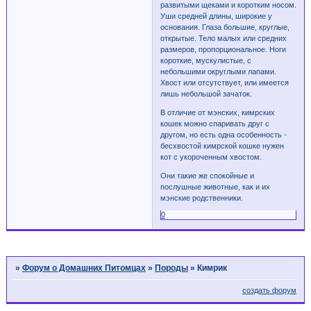
развитыми щеками и коротким носом.
Уши средней длины, широкие у
основания. Глаза большие, круглые,
открытые. Тело малых или средних
размеров, пропорциональное. Ноги
короткие, мускулистые, с
небольшими округлыми лапами.
Хвост или отсутствует, или имеется
лишь небольшой зачаток.
В отличие от мэнских, кимрских
кошек можно спаривать друг с
другом, но есть одна особенность -
бесхвостой кимрской кошке нужен
кот с укороченным хвостом.
Они такие же спокойные и
послушные животные, как и их
мэнские родственники.
0
Страница:
1
»
Форум о Домашних Питомцах
»
Породы
»
Кимрик
создать форум