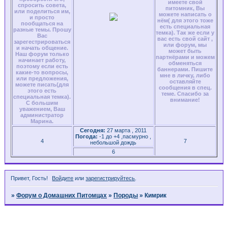
имеете свой
спросить совета,
питомник, Вы
или поделиться им,
можете написать о
и просто
нём( для этого тоже
пообщаться на
есть специальная
разные темы. Прошу
темка). Так же если у
Вас
вас есть свой сайт ,
зарегестрироваться
или форум, мы
и начать общение.
может быть
Наш форум только
партнёрами и можем
начинает работу,
обменяться
поэтому если есть
баннерами. Пишите
какие-то вопросы,
мне в личку, либо
или предложения,
оставляйте
можете писать(для
сообщения в спец.
этого есть
теме. Спасибо за
специальная темка).
внимание!
С большим
уважением, Ваш
администратор
Марина.
Сегодня:
27 марта , 2011
Погода:
-1 до +4 ,пасмурно ,
4
7
небольшой дождь
6
Привет, Гость!
Войдите
или
зарегистрируйтесь
.
»
Форум о Домашних Питомцах
»
Породы
»
Кимрик
Страница:
1