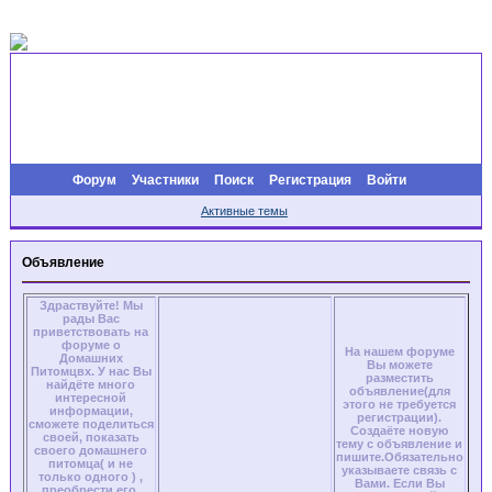
Форум
Участники
Поиск
Регистрация
Войти
Активные темы
Объявление
Здраствуйте! Мы
рады Вас
приветствовать на
форуме о
На нашем форуме
Домашних
Вы можете
Питомцвх. У нас Вы
разместить
найдёте много
объявление(для
интересной
этого не требуется
информации,
регистрации).
сможете поделиться
Создаёте новую
своей, показать
тему с объявление и
своего домашнего
пишите.Обязательно
питомца( и не
указываете связь с
только одного ) ,
Вами. Если Вы
преобрести его,